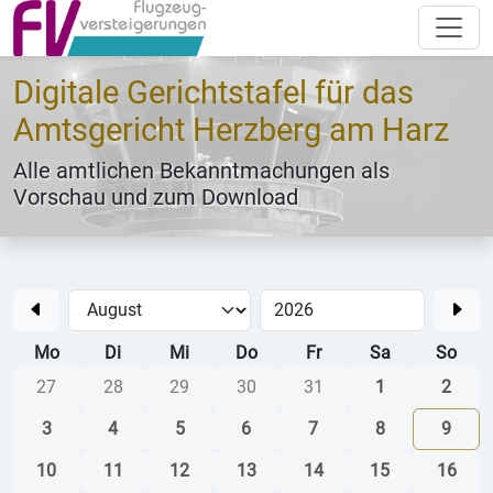
Digitale Gerichtstafel für das
Amtsgericht Herzberg am Harz
Alle amtlichen Bekanntmachungen als
Vorschau und zum Download
Mo
Di
Mi
Do
Fr
Sa
So
27
28
29
30
31
1
2
3
4
5
6
7
8
9
10
11
12
13
14
15
16