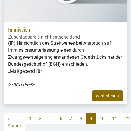
Immission
Zuschlagspreis nicht entscheidend
(IP) Hinsichtlich des Streitwertes bei Anspruch auf
Immissionsunterlassung eines durch
Zwangsversteigerung erstandenen Grundstücks hat der
Bundesgerichtshof (BGH) entschieden.
„Maßgebend für…
in:
BGH-Urteile
weiterlesen
«
1
2
...
6
7
8
9
10
11
12
Zurück